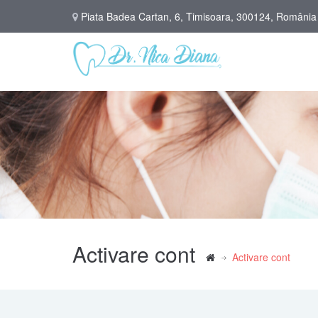
Piata Badea Cartan, 6, Timisoara, 300124, România
Activare cont
Activare cont