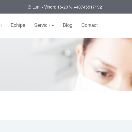
Luni - Vineri: 15-20
+40745517192
i
Echipa
Servicii
Blog
Contact