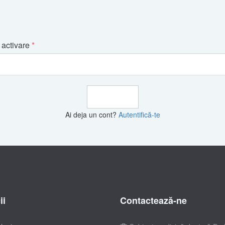
activare
Activare
Ai deja un cont?
Autentifică-te
ii
Contactează-ne