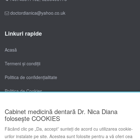
doctordianica@yahoo.co.uk
Linkuri rapide
Acasă
Termeni și condiții
Politica de confidențialitate
Politica de Cookies
Contact
Cabinet medicină dentară Dr. Nica Diana
folosește COOKIES
Făcând clic pe „Da, accept” sunteți de acord cu utilizarea cookie-
urilor instalate pe site. Acestea sunt folosite pentru a vă oferi cea