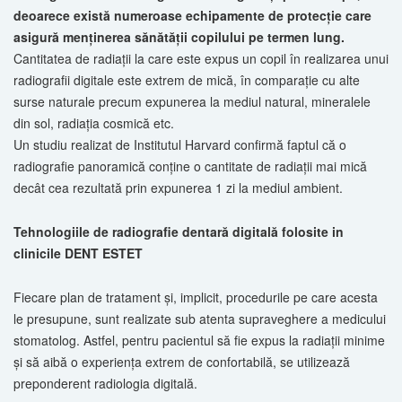
deoarece există numeroase echipamente de protecţie care
asigură menţinerea sănătăţii copilului pe termen lung.
Cantitatea de radiaţii la care este expus un copil în realizarea unui
radiografii digitale este extrem de mică, în comparaţie cu alte
surse naturale precum expunerea la mediul natural, mineralele
din sol, radiaţia cosmică etc.
Un studiu realizat de Institutul Harvard confirmă faptul că o
radiografie panoramică conţine o cantitate de radiaţii mai mică
decât cea rezultată prin expunerea 1 zi la mediul ambient.
Tehnologiile de radiografie dentară digitală folosite in
clinicile DENT ESTET
Fiecare plan de tratament şi, implicit, procedurile pe care acesta
le presupune, sunt realizate sub atenta supraveghere a medicului
stomatolog. Astfel, pentru pacientul să fie expus la radiaţii minime
şi să aibă o experienţa extrem de confortabilă, se utilizează
preponderent radiologia digitală.