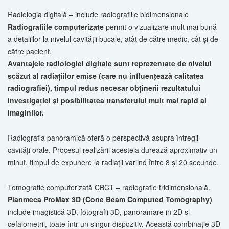
Radiologia digitală – include radiografiile bidimensionale
Radiografiile computerizate
permit o vizualizare mult mai bună
a detaliilor la nivelul cavităţii bucale, atât de către medic, cât şi de
către pacient.
Avantajele radiologiei digitale sunt reprezentate de nivelul
scăzut al radiaţiilor emise (care nu influenţează calitatea
radiografiei), timpul redus necesar obţinerii rezultatului
investigaţiei şi posibilitatea transferului mult mai rapid al
imaginilor.
Radiografia panoramică oferă o perspectivă asupra întregii
cavităţi orale. Procesul realizării acesteia durează aproximativ un
minut, timpul de expunere la radiaţii variind între 8 şi 20 secunde.
Tomografie computerizată CBCT – radiografie tridimensională.
Planmeca ProMax 3D (Cone Beam Computed Tomography)
include imagistică 3D, fotografii 3D, panoramare in 2D si
cefalometrii, toate într-un singur dispozitiv. Această combinaţie 3D