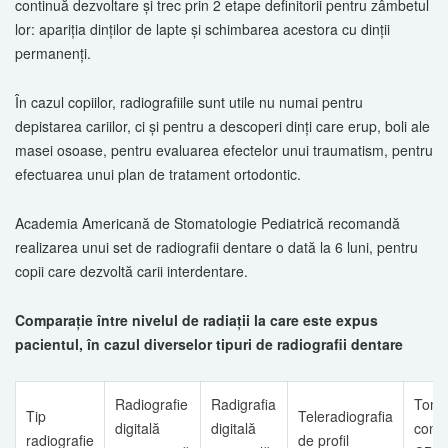
continuă dezvoltare şi trec prin 2 etape definitorii pentru zâmbetul
lor: apariţia dinţilor de lapte şi schimbarea acestora cu dinţii
permanenţi.
În cazul copiilor, radiografiile sunt utile nu numai pentru
depistarea cariilor, ci şi pentru a descoperi dinţi care erup, boli ale
masei osoase, pentru evaluarea efectelor unui traumatism, pentru
efectuarea unui plan de tratament ortodontic.
Academia Americană de Stomatologie Pediatrică recomandă
realizarea unui set de radiografii dentare o dată la 6 luni, pentru
copii care dezvoltă carii interdentare.
Comparaţie între nivelul de radiaţii la care este expus
pacientul, în cazul diverselor tipuri de radiografii dentare
Radiografie
Radigrafia
Tomo
Tip
Teleradiografia
digitală
digitală
comp
radiografie
de profil