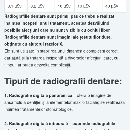
0,1 µSv
0,2 µSv
10 µSv
10 µSv
40 µSv
7
Radiografiile dentare sunt primul pas ce trebuie realizat
înaintea începerii unui tratament, acestea dezvăluind
posibile afecţiuni care nu sunt vizibile cu ochiul liber.
Radiografiile dentare sunt imagini ale ţesuturilor dure,
obţinute cu ajutorul razelor X.
Ele sunt utilizate în stabilirea unui diganostic complet şi corect,
dar ajută şi la tratarea incipientă a diverselor afecţiuni care, cu
timpul, ar putea dezvolta complicaţii.
Tipuri de radiografii dentare:
1. Radiografie digitală panoramică
– oferă o imagine de
ansamblu a dentiţiei şi a elementelor maxilo-faciale; se realizează
înaintea tratamentelor stomatologice.
2. Radiografie digitală intraorală – cuprinde radiografiile