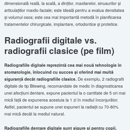
dimensională reală, la scală, a dinţilor, maxilarelor, sinusurilor şi
articulaţiilor maxilo-faciale; este ideală pentru a evalua densitatea
şi volumul osos; este cea mai importantă metodă în planificarea
tratamentelor chirurgicale, implantare, ortodontice şi protetice.
Radiografii digitale vs.
radiografii clasice (pe film)
Radiografiile digitale reprezintă cea mai nouă tehnologie în
stomatologie, înlocuind cu succes şi oferind mai multă
siguranţă decât radiografiile clasice.
De exemplu, 2 radiografii
digitale de tip Bitewing, recomandate de medic în diagnosticarea
unei afecţiuni dentare, expune pacientul la o cantitate de 5 ori mai
mică faţă de expunerea acestuia la 1 zi în mediul înconjurător.
Astfel, pacientul se supune unei expuneri la radiaţii cu 70-80%
mai mică decât la mediul natural.
Radiografiile dentare digitale sunt sigure şi pentru copii,