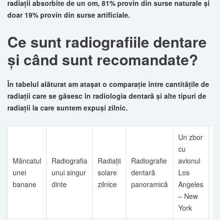
radiaţii absorbite de un om, 81% provin din surse naturale şi
doar 19% provin din surse artificiale.
Ce sunt radiografiile dentare
şi când sunt recomandate?
În tabelul alăturat am ataşat o comparaţie între cantităţile de
radiaţii care se găsesc în radiologia dentară şi alte tipuri de
radiaţii la care suntem expuşi zilnic.
Un zbor
L
cu
în
Mâncatul
Radiografia
Radiaţii
Radiografie
avionul
cl
unei
unui singur
solare
dentară
Los
di
banane
dinte
zilnice
panoramică
Angeles
c
– New
t
York
a