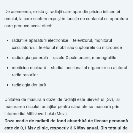
De asemenea, există şi radiaţii care apar din pricina influenţei
omului, la care suntem expuşi în funcţie de contactul cu aparatura
care produce acest efect:
radiaţiile aparaturii electronice – televizorul, monitorul
calculatorului, telefonul mobil sau cuptoarele cu microunde
radiologia generală – razele X pulmonare, mamografiile
medicina nucleară – studiul funcţional al organelor cu ajutorul
radiotrasorilor
radiologia dentară
Unitatea de măsură a dozei de radiaţii este Sievert-ul (Sv), iar
măsurarea riscului radiaţilor pentru sănătate se măsoară prin
intermediul Millisievert-ului (Msv.).
Doza medie de radiaţii de fond absorbită de fiecare persoană
este de 0,1 Msv zilnic, respectiv 3,6 Msv anual. Din totalul de