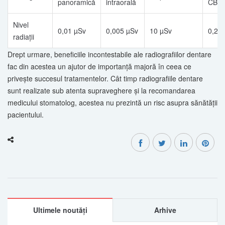
panoramică
intraorală
CBC
Nivel
0,01 µSv
0,005 µSv
10 µSv
0,2 
radiaţii
Drept urmare, beneficiile incontestabile ale radiografiilor dentare
fac din acestea un ajutor de importanţă majoră în ceea ce
priveşte succesul tratamentelor. Cât timp radiografiile dentare
sunt realizate sub atenta supraveghere şi la recomandarea
medicului stomatolog, acestea nu prezintă un risc asupra sănătăţii
pacientului.
Ultimele noutăți
Arhive