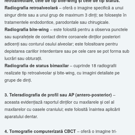
retroalveolare, cele de tip bite-wing şi cele de tip status.
Radiografia retroalveolară
– oferă o imagine specifică a unui
singur dinte sau a unui grup de maximum 3 dinţi; se foloseşte în
tratamentele endodontice, parodontale sau chirugicale.
Radiografia bite-wing
– este folosită pentru a observa punctele
sau suprafeţele de contact dintre coroanele dinţilor posteriori
adicenţi sau conturul osului alveolar; este folositoare pentru
depistarea cariilor interdentare sau pe cele care se pot forma sub
lucrări sau obturaţii.
Radiografia de status bimaxilar
– cuprinde 18 radiografii
realizate tip retroalveolar şi bite-wing, cu imagini detaliate pe
grupe de dinţi.
3. Teleradiografia de profil sau AP (antero-posterior)
–
aceasta evidenţiază raportul dinţilor cu maxilarele şi cel al
maxilarelor cu oasele craniului; este folosită înaintea aplicării
aparatului dentar.
4. Tomografie computerizată CBCT
– oferă o imagine tri-